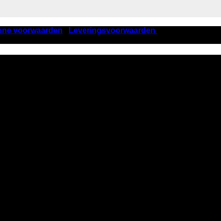
ene voorwaarden
|
Leveringsvoorwaarden
| KVK nummer 405