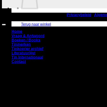
©2026
Nederlandse TinVereniging |
Privacybeleid
|
Algem
Geen producten in de winkelwagen.
Amstelveen
Terug naar winkel
Home
Vraag & Antwoord
Boeken / Books
Tinmerken
Tinkoerier archief
Literatuurlijst
Tin Internationaal
Contact