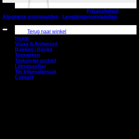
©2026
Nederlandse TinVereniging |
Privacybeleid
|
Algemene voorwaarden
|
Leveringsvoorwaarden
| KVK
Geen producten in de winkelwagen.
nummer 40537832 | Startbaan 616, 1187 XR Amstelveen
Terug naar winkel
Home
Vraag & Antwoord
Boeken / Books
Tinmerken
Tinkoerier archief
Literatuurlijst
Tin Internationaal
Contact