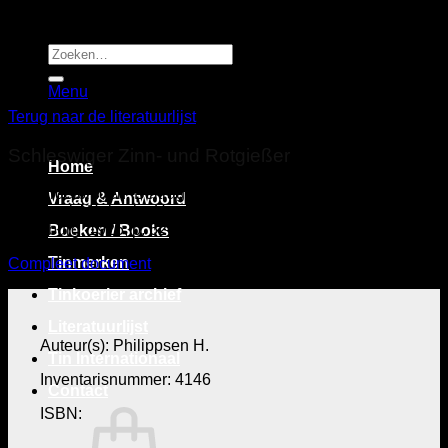
Ga
naar
inhoud
Zoeken
naar:
Menu
Terug naar de literatuurlijst
Schleswiger Zinn- und Rotgießer
Home
in: Nordelbingen, Beiträge zur Heimatforschung in
Vraag & Antwoord
Schleswig-Holstein, Hamburg und Lübeck, 4. Band,
Flensburg, 1925, p. 626-635
Boeken / Books
Tinmerken
Compleet document
6 MB
Tinkoerier archief
Literatuurlijst
Auteur(s): Philippsen H.
Tin Internationaal
Inventarisnummer: 4146
Contact
ISBN: