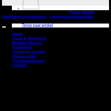
©2026
Nederlandse TinVereniging |
Privacybeleid
|
Geen producten in de winkelwagen.
Algemene voorwaarden
|
Leveringsvoorwaarden
| KVK
nummer 40537832 | Startbaan 616, 1187 XR Amstelveen
Terug naar winkel
Home
Vraag & Antwoord
Boeken / Books
Tinmerken
Tinkoerier archief
Literatuurlijst
Tin Internationaal
Contact