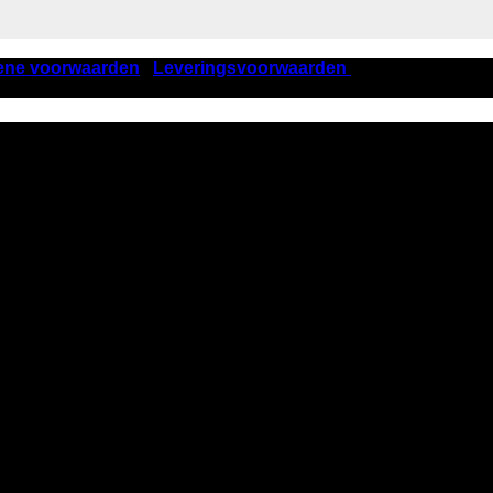
ene voorwaarden
|
Leveringsvoorwaarden
| KVK nummer 405