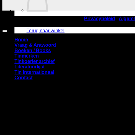
©2026
Nederlandse TinVereniging |
Privacybeleid
|
Algem
Geen producten in de winkelwagen.
Amstelveen
Terug naar winkel
Home
Vraag & Antwoord
Boeken / Books
Tinmerken
Tinkoerier archief
Literatuurlijst
Tin Internationaal
Contact