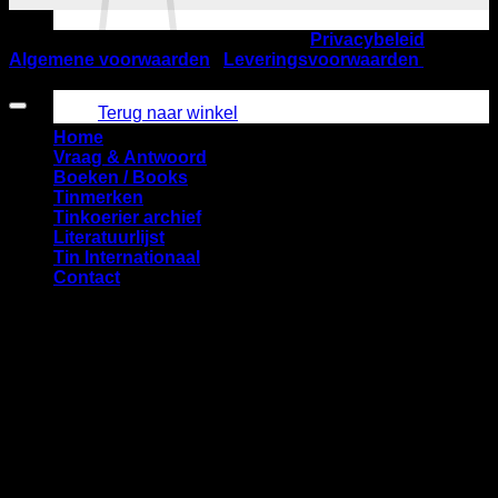
©2026
Nederlandse TinVereniging |
Privacybeleid
|
Algemene voorwaarden
|
Leveringsvoorwaarden
| KVK
Geen producten in de winkelwagen.
nummer 40537832 | Startbaan 616, 1187 XR Amstelveen
Terug naar winkel
Home
Vraag & Antwoord
Boeken / Books
Tinmerken
Tinkoerier archief
Literatuurlijst
Tin Internationaal
Contact