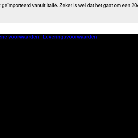
geïmporteerd vanuit Italië. Zeker is wel dat het gaat om een 2
ene voorwaarden
|
Leveringsvoorwaarden
| KVK nummer 405