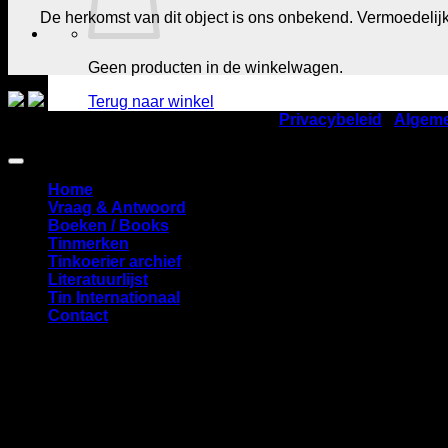
De herkomst van dit object is ons onbekend. Vermoedelijk 
Geen producten in de winkelwagen.
Terug naar winkel
©2026
Nederlandse TinVereniging |
Privacybeleid
|
Algem
Amstelveen
Home
Vraag & Antwoord
Boeken / Books
Tinmerken
Tinkoerier archief
Literatuurlijst
Tin Internationaal
Contact