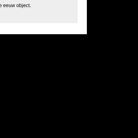
0e eeuw object.
37832 | Startbaan 616, 1187 XR