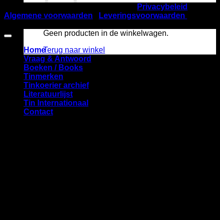
©2026
Nederlandse TinVereniging |
Privacybeleid
|
Algemene voorwaarden
|
Leveringsvoorwaarden
| KVK
nummer 40537832 | Startbaan 616, 1187 XR Amstelveen
Geen producten in de winkelwagen.
Terug naar winkel
Home
Vraag & Antwoord
Boeken / Books
Tinmerken
Tinkoerier archief
Literatuurlijst
Tin Internationaal
Contact