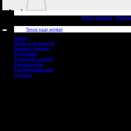
©2026
Nederlandse TinVereniging |
Privacybeleid
|
Algem
Geen producten in de winkelwagen.
Amstelveen
Terug naar winkel
Home
Vraag & Antwoord
Boeken / Books
Tinmerken
Tinkoerier archief
Literatuurlijst
Tin Internationaal
Contact