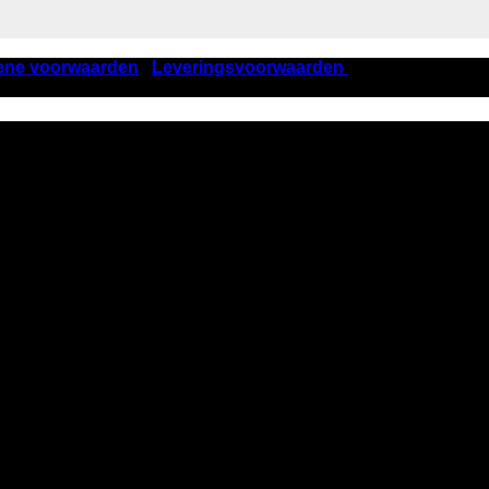
ene voorwaarden
|
Leveringsvoorwaarden
| KVK nummer 405