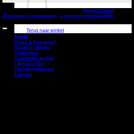
©2026
Nederlandse TinVereniging |
Privacybeleid
|
Algemene voorwaarden
|
Leveringsvoorwaarden
| KVK
Geen producten in de winkelwagen.
nummer 40537832 | Startbaan 616, 1187 XR Amstelveen
Terug naar winkel
Home
Vraag & Antwoord
Boeken / Books
Tinmerken
Tinkoerier archief
Literatuurlijst
Tin Internationaal
Contact