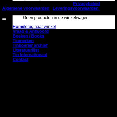
©2026
Nederlandse TinVereniging |
Privacybeleid
|
Algemene voorwaarden
|
Leveringsvoorwaarden
| KVK
nummer 40537832 | Startbaan 616, 1187 XR Amstelveen
Geen producten in de winkelwagen.
Terug naar winkel
Home
Vraag & Antwoord
Boeken / Books
Tinmerken
Tinkoerier archief
Literatuurlijst
Tin Internationaal
Contact