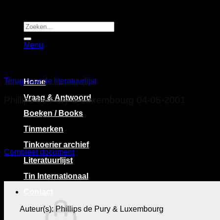
Ga
naar
inhoud
Zoeken
naar:
Menu
Terug naar de literatuurlijst
Home
Vraag & Antwoord
Phillips de Pury & Luxembourg 04-05-2001
Boeken / Books
veilingcatalogus
Tinmerken
Tinkoerier archief
Compleet document
9,1 MB
Literatuurlijst
Tin Internationaal
Contact
Auteur(s): Phillips de Pury & Luxembourg