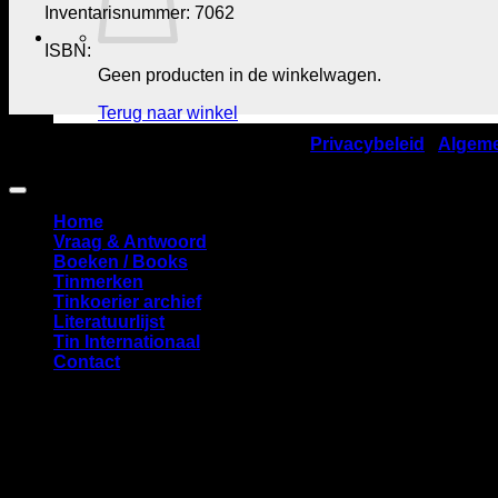
Inventarisnummer: 7062
ISBN:
Geen producten in de winkelwagen.
Terug naar winkel
©2026
Nederlandse TinVereniging |
Privacybeleid
|
Algem
Amstelveen
Home
Vraag & Antwoord
Boeken / Books
Tinmerken
Tinkoerier archief
Literatuurlijst
Tin Internationaal
Contact